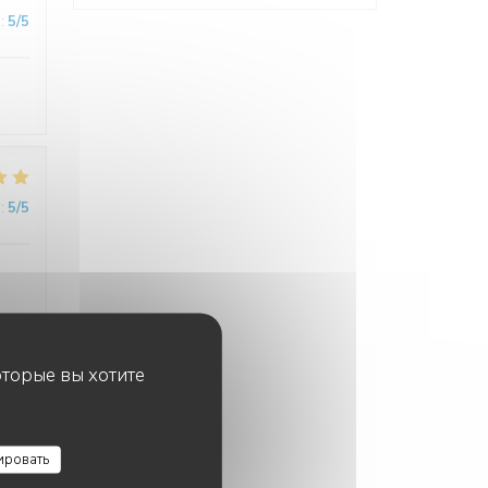
:
5
/5
:
5
/5
оторые вы хотите
:
5
/5
ировать