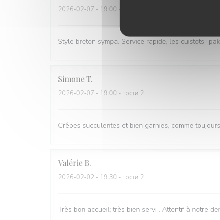
2026-02-07
- 19:00 - гости 2
Style breton sympa. Service rapide, les cuistots "pak
Simone
T
2026-02-07
- 19:00 - гости 2
Crêpes succulentes et bien garnies, comme toujours; 
Valérie
B
2026-02-02
- 19:30 - гости 2
Très bon accueil; très bien servi . Attentif à notre 