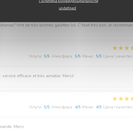
Политика конфиденциальности
Услуги
:
5
/5
Атмосфера
:
5
/5
Меню
:
5
/5
Цена / качество
undefined
istanais" font de très bonnes galettes lol. C'était très bon. Je recomman
Услуги
:
5
/5
Атмосфера
:
5
/5
Меню
:
5
/5
Цена / качество
service efficace et très aimable. Merci!
Услуги
:
5
/5
Атмосфера
:
4
/5
Меню
:
4
/5
Цена / качество
demande. Merci