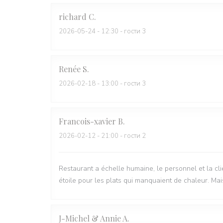
richard
C
2026-05-24
- 12:30 - гости 3
Renée
S
2026-02-18
- 13:00 - гости 3
Francois-xavier
B
2026-02-12
- 21:00 - гости 2
Restaurant a échelle humaine, le personnel et la clie
étoile pour les plats qui manquaient de chaleur. Mais
J-Michel & Annie
A