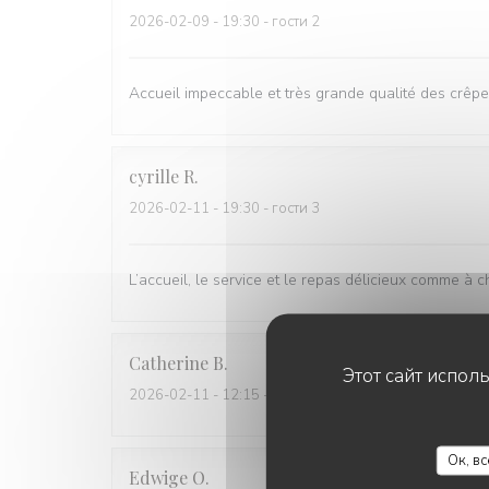
2026-02-09
- 19:30 - гости 2
Accueil impeccable et très grande qualité des crêpe
cyrille
R
2026-02-11
- 19:30 - гости 3
L’accueil, le service et le repas délicieux comme à c
Catherine
B
Этот сайт испол
2026-02-11
- 12:15 - гости 2
Ок, в
Edwige
O