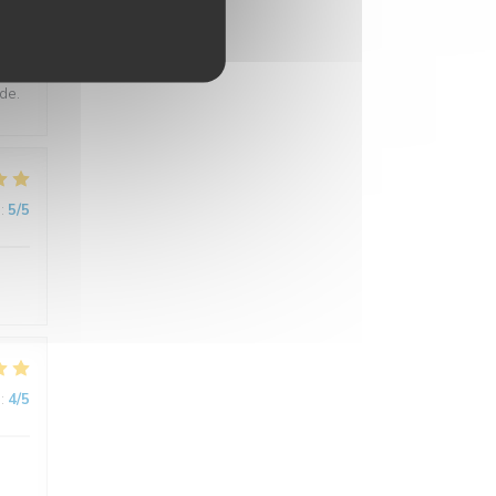
:
5
/5
de.
:
5
/5
:
4
/5