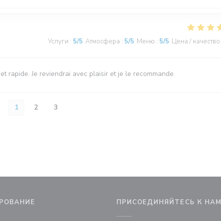
Услуги
:
5
/5
Атмосфера
:
5
/5
Меню
:
5
/5
Цена / качество
 et rapide. Je reviendrai avec plaisir et je le recommande.
1
2
3
РОВАНИЕ
ПРИСОЕДИНЯЙТЕСЬ К НА