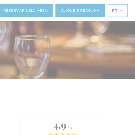
RESERVAR UMA MESA
CLIQUE E RECOLHA
PT
))
4.9
/5