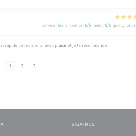
service
:
5
/5
ambience
:
5
/5
menu
:
5
/5
quality_price
 et rapide. Je reviendrai avec plaisir et je le recommande.
1
2
3
VA
SIGA-NOS