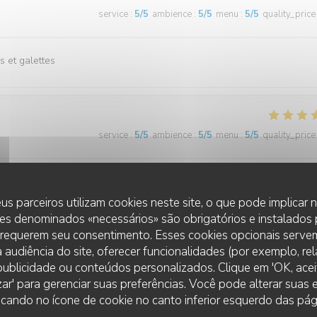
service
:
5
/5
ambience
:
5
/5
menu
:
5
/5
quality_price
s et galettes
service
:
5
/5
ambience
:
5
/5
menu
:
5
/5
quality_price
haque fois.
us parceiros utilizam cookies neste site, o que pode implicar
es denominados «necessários» são obrigatórios e instalados
 requerem seu consentimento. Esses cookies opcionais servem
 audiência do site, oferecer funcionalidades (por exemplo, re
service
:
5
/5
ambience
:
5
/5
menu
:
5
/5
quality_price
r publicidade ou conteúdos personalizados. Clique em 'OK, aceit
zar' para gerenciar suas preferências. Você pode alterar suas
cando no ícone de cookie no canto inferior esquerdo das pági