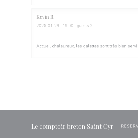
Kevin
B
2026-01-29
- 19:00 - guests 2
Accueil chaleureux, les galettes sont très bien servi
Le comptoir breton Saint Cyr
RESER