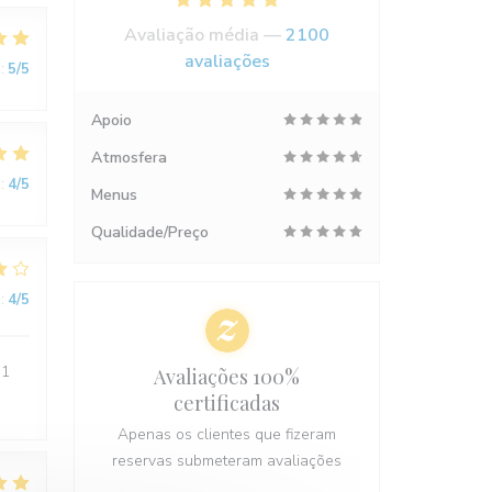
Avaliação média —
2100
avaliações
:
5
/5
Apoio
Atmosfera
:
4
/5
Menus
Qualidade/Preço
:
4
/5
 1
Avaliações 100%
certificadas
Apenas os clientes que fizeram
reservas submeteram avaliações