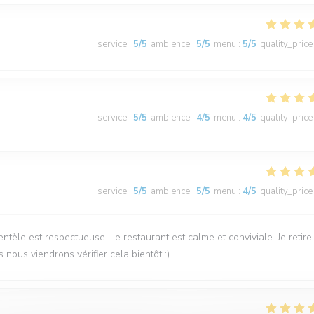
service
:
5
/5
ambience
:
5
/5
menu
:
5
/5
quality_price
service
:
5
/5
ambience
:
4
/5
menu
:
4
/5
quality_price
service
:
5
/5
ambience
:
5
/5
menu
:
4
/5
quality_price
ntèle est respectueuse. Le restaurant est calme et conviviale. Je retire
 nous viendrons vérifier cela bientôt :)