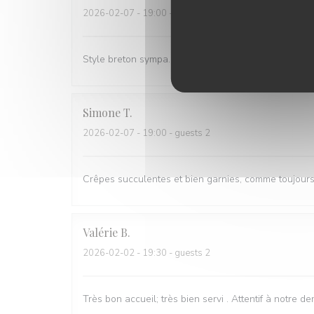
2026-02-07
- 19:00 - guests 2
Style breton sympa. Service rapide, les cuistots "pak
Simone
T
2026-02-07
- 19:00 - guests 2
Crêpes succulentes et bien garnies, comme toujours; 
Valérie
B
2026-02-02
- 19:30 - guests 2
Très bon accueil; très bien servi . Attentif à notre 