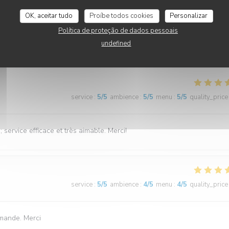
service
:
5
/5
ambience
:
5
/5
menu
:
5
/5
quality_price
OK, aceitar tudo
Proíbe todos cookies
Personalizar
Política de proteção de dados pessoais
istanais" font de très bonnes galettes lol. C'était très bon. Je recomman
undefined
service
:
5
/5
ambience
:
5
/5
menu
:
5
/5
quality_price
service efficace et très aimable. Merci!
service
:
5
/5
ambience
:
4
/5
menu
:
4
/5
quality_price
demande. Merci