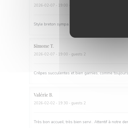
2026-02-07
- 19:00 - guests 2
Style breton sympa. Service rapide, les cuistots "pak
Simone
T
2026-02-07
- 19:00 - guests 2
Crêpes succulentes et bien garnies, comme toujours; 
Valérie
B
2026-02-02
- 19:30 - guests 2
Très bon accueil; très bien servi . Attentif à notre 