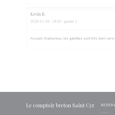
Kevin
B
2026-01-29
- 19:00 - guests 2
Accueil chaleureux, les galettes sont très bien servi
Le comptoir breton Saint Cyr
RESER