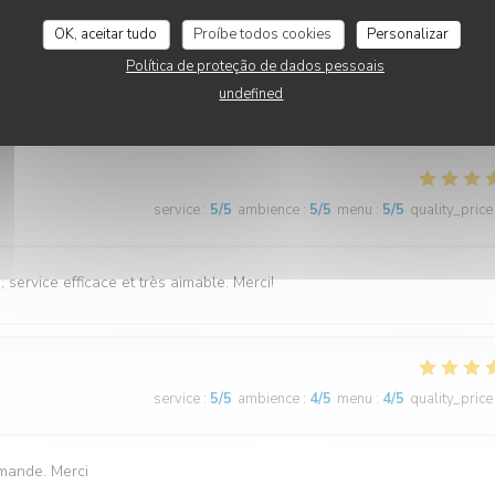
service
:
5
/5
ambience
:
5
/5
menu
:
5
/5
quality_price
OK, aceitar tudo
Proíbe todos cookies
Personalizar
Política de proteção de dados pessoais
istanais" font de très bonnes galettes lol. C'était très bon. Je recomman
undefined
service
:
5
/5
ambience
:
5
/5
menu
:
5
/5
quality_price
service efficace et très aimable. Merci!
service
:
5
/5
ambience
:
4
/5
menu
:
4
/5
quality_price
demande. Merci