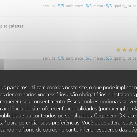
service
:
5
/5
ambience
:
5
/5
menu
:
5
/5
quality_price
s et galettes
service
:
5
/5
ambience
:
5
/5
menu
:
5
/5
quality_price
haque fois.
us parceiros utilizam cookies neste site, o que pode implicar
es denominados «necessários» são obrigatórios e instalados
 requerem seu consentimento. Esses cookies opcionais servem
 audiência do site, oferecer funcionalidades (por exemplo, re
service
:
5
/5
ambience
:
5
/5
menu
:
5
/5
quality_price
r publicidade ou conteúdos personalizados. Clique em 'OK, aceit
zar' para gerenciar suas preferências. Você pode alterar suas
cando no ícone de cookie no canto inferior esquerdo das pági