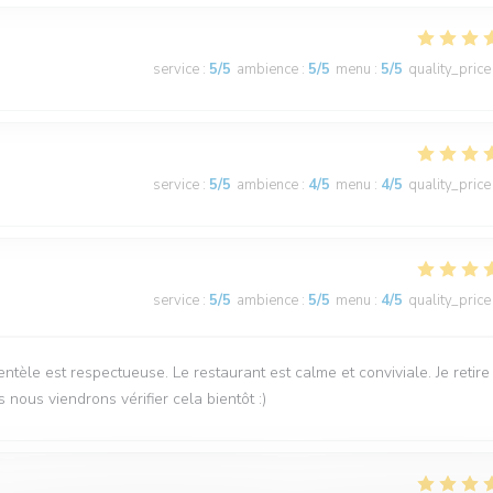
service
:
5
/5
ambience
:
5
/5
menu
:
5
/5
quality_price
service
:
5
/5
ambience
:
4
/5
menu
:
4
/5
quality_price
service
:
5
/5
ambience
:
5
/5
menu
:
4
/5
quality_price
ntèle est respectueuse. Le restaurant est calme et conviviale. Je retire
 nous viendrons vérifier cela bientôt :)