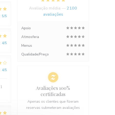
Avaliação média —
2100
avaliações
:
5
/5
Apoio
Atmosfera
:
4
/5
Menus
Qualidade/Preço
:
4
/5
 1
Avaliações 100%
certificadas
Apenas os clientes que fizeram
reservas submeteram avaliações