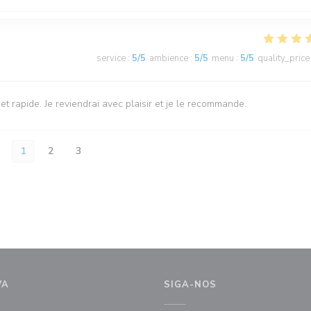
service
:
5
/5
ambience
:
5
/5
menu
:
5
/5
quality_price
 et rapide. Je reviendrai avec plaisir et je le recommande.
1
2
3
VA
SIGA-NOS