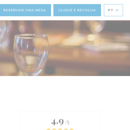
RESERVAR UMA MESA
CLIQUE E RECOLHA
PT
))
4.9
/5