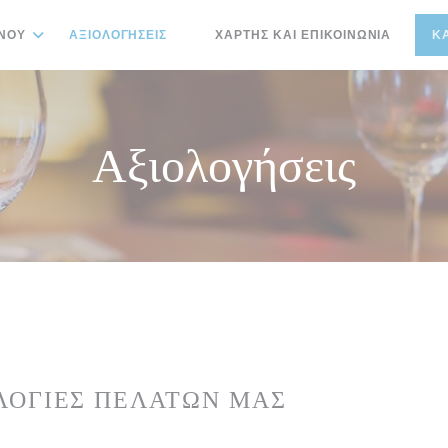
ΝΟΎ
ΑΞΙΟΛΟΓΉΣΕΙΣ
ΧΆΡΤΗΣ ΚΑΙ ΕΠΙΚΟΙΝΩΝΊΑ
Κ
((ΑΝΟΊΓΕΙ ΣΕ ΝΈΟ ΠΑΡΆΘΥΡΟ))
Αξιολογήσεις
ΛΟΓΊΕΣ ΠΕΛΑΤΏΝ ΜΑΣ