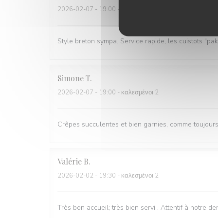
2026-02-07
- 19:00 - καλεσμένοι 2
Style breton sympa. Service rapide, les cuistots "pak
Simone
T
2026-02-07
- 19:00 - καλεσμένοι 2
Crêpes succulentes et bien garnies, comme toujours; 
Valérie
B
2026-02-02
- 19:30 - καλεσμένοι 2
Très bon accueil; très bien servi . Attentif à notre 