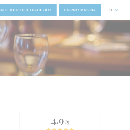
ΆΝΤΕ ΚΡΆΤΗΣΗ ΤΡΑΠΕΖΙΟΎ
ΠΑΊΡΝΩ ΜΑΚΡΙΆ
EL
4.9
/5