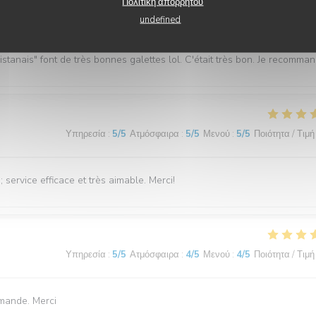
Πολιτική απορρήτου
Υπηρεσία
:
5
/5
Ατμόσφαιρα
:
5
/5
Μενού
:
5
/5
Ποιότητα / Τιμή
undefined
istanais" font de très bonnes galettes lol. C'était très bon. Je recomman
Υπηρεσία
:
5
/5
Ατμόσφαιρα
:
5
/5
Μενού
:
5
/5
Ποιότητα / Τιμή
service efficace et très aimable. Merci!
Υπηρεσία
:
5
/5
Ατμόσφαιρα
:
4
/5
Μενού
:
4
/5
Ποιότητα / Τιμή
demande. Merci