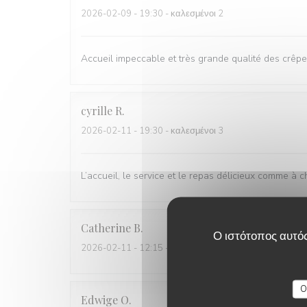
2026-02-09
- 19:30 - καλεσμένοι 2
Accueil impeccable et très grande qualité des crêpe
cyrille
R
2026-02-11
- 19:30 - καλεσμένοι 3
L’accueil, le service et le repas délicieux comme à c
Catherine
B
Ο ιστότοπος αυτός
2026-02-11
- 12:15 - καλεσμένοι 2
O
Edwige
O