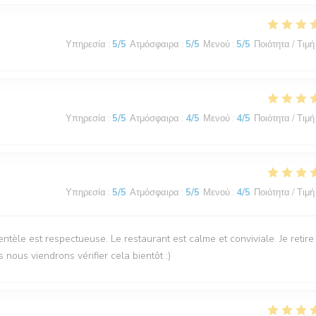
Υπηρεσία
:
5
/5
Ατμόσφαιρα
:
5
/5
Μενού
:
5
/5
Ποιότητα / Τιμή
Υπηρεσία
:
5
/5
Ατμόσφαιρα
:
4
/5
Μενού
:
4
/5
Ποιότητα / Τιμή
Υπηρεσία
:
5
/5
Ατμόσφαιρα
:
5
/5
Μενού
:
4
/5
Ποιότητα / Τιμή
ntèle est respectueuse. Le restaurant est calme et conviviale. Je retire
 nous viendrons vérifier cela bientôt :)