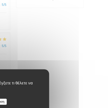
:
5
/5
:
5
/5
γξετε τι θέλετε να
:
5
/5
υση