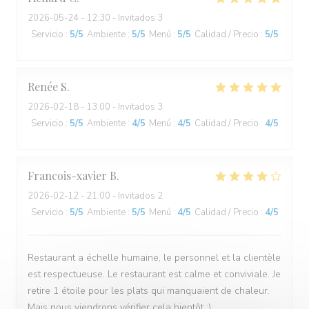
2026-05-24
- 12:30 - Invitados 3
Servicio
:
5
/5
Ambiente
:
5
/5
Menú
:
5
/5
Calidad / Precio
:
5
/5
Renée
S
2026-02-18
- 13:00 - Invitados 3
Servicio
:
5
/5
Ambiente
:
4
/5
Menú
:
4
/5
Calidad / Precio
:
4
/5
Francois-xavier
B
2026-02-12
- 21:00 - Invitados 2
Servicio
:
5
/5
Ambiente
:
5
/5
Menú
:
4
/5
Calidad / Precio
:
4
/5
Restaurant a échelle humaine, le personnel et la clientèle
est respectueuse. Le restaurant est calme et conviviale. Je
retire 1 étoile pour les plats qui manquaient de chaleur.
Mais nous viendrons vérifier cela bientôt :)