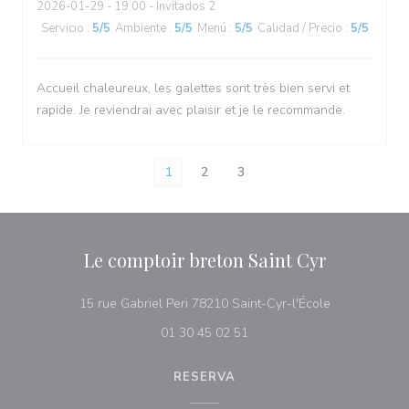
2026-01-29
- 19:00 - Invitados 2
Servicio
:
5
/5
Ambiente
:
5
/5
Menú
:
5
/5
Calidad / Precio
:
5
/5
Accueil chaleureux, les galettes sont très bien servi et
rapide. Je reviendrai avec plaisir et je le recommande.
1
2
3
Le comptoir breton Saint Cyr
((abre en una
15 rue Gabriel Peri 78210 Saint-Cyr-l'École
01 30 45 02 51
RESERVA