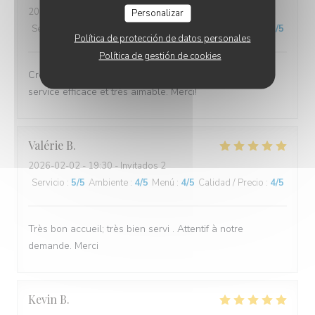
2026-02-07
- 19:00 - Invitados 2
Personalizar
Servicio
:
5
/5
Ambiente
:
5
/5
Menú
:
5
/5
Calidad / Precio
:
5
/5
Política de protección de datos personales
Política de gestión de cookies
Crêpes succulentes et bien garnies, comme toujours;
service efficace et très aimable. Merci!
Valérie
B
2026-02-02
- 19:30 - Invitados 2
Servicio
:
5
/5
Ambiente
:
4
/5
Menú
:
4
/5
Calidad / Precio
:
4
/5
Très bon accueil; très bien servi . Attentif à notre
demande. Merci
Kevin
B