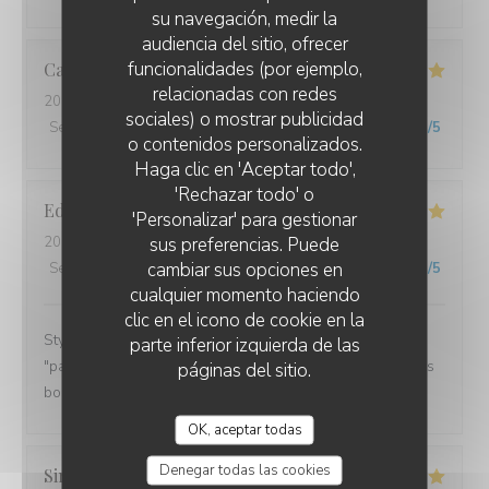
su navegación, medir la
audiencia del sitio, ofrecer
funcionalidades (por ejemplo,
Catherine
B
relacionadas con redes
2026-02-11
- 12:15 - Invitados 2
sociales) o mostrar publicidad
Servicio
:
5
/5
Ambiente
:
5
/5
Menú
:
5
/5
Calidad / Precio
:
5
/5
o contenidos personalizados.
Haga clic en 'Aceptar todo',
'Rechazar todo' o
Edwige
O
'Personalizar' para gestionar
sus preferencias. Puede
2026-02-07
- 19:00 - Invitados 2
cambiar sus opciones en
Servicio
:
5
/5
Ambiente
:
5
/5
Menú
:
5
/5
Calidad / Precio
:
5
/5
cualquier momento haciendo
clic en el icono de cookie en la
Style breton sympa. Service rapide, les cuistots
parte inferior izquierda de las
"pakistanais" font de très bonnes galettes lol. C'était très
páginas del sitio.
bon. Je recommande.
OK, aceptar todas
Denegar todas las cookies
Simone
T