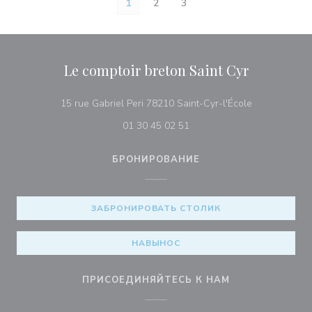
1
2
3
Le comptoir breton Saint Cyr
((открываетс
15 rue Gabriel Peri 78210 Saint-Cyr-l'École
01 30 45 02 51
БРОНИРОВАНИЕ
ЗАБРОНИРОВАТЬ СТОЛИК
НАВЫНОС
ПРИСОЕДИНЯЙТЕСЬ К НАМ