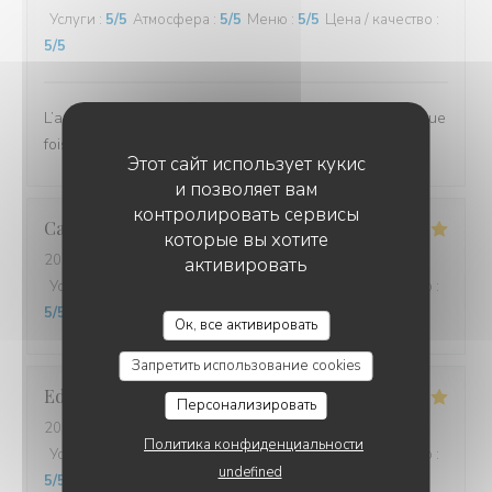
Услуги
:
5
/5
Атмосфера
:
5
/5
Меню
:
5
/5
Цена / качество
:
5
/5
L’accueil, le service et le repas délicieux comme à chaque
fois.
Этот сайт использует кукис
и позволяет вам
контролировать сервисы
Catherine
B
которые вы хотите
2026-02-11
- 12:15 - гости 2
активировать
Услуги
:
5
/5
Атмосфера
:
5
/5
Меню
:
5
/5
Цена / качество
:
5
/5
Ок, все активировать
Запретить использование cookies
Edwige
O
Персонализировать
2026-02-07
- 19:00 - гости 2
Политика конфиденциальности
Услуги
:
5
/5
Атмосфера
:
5
/5
Меню
:
5
/5
Цена / качество
:
undefined
5
/5