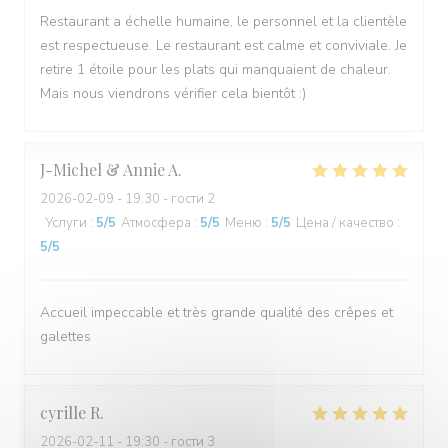
Restaurant a échelle humaine, le personnel et la clientèle
est respectueuse. Le restaurant est calme et conviviale. Je
retire 1 étoile pour les plats qui manquaient de chaleur.
Mais nous viendrons vérifier cela bientôt :)
J-Michel & Annie
A
2026-02-09
- 19:30 - гости 2
Услуги
:
5
/5
Атмосфера
:
5
/5
Меню
:
5
/5
Цена / качество
:
5
/5
Accueil impeccable et très grande qualité des crêpes et
galettes
cyrille
R
2026-02-11
- 19:30 - гости 3