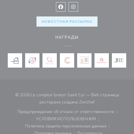
Facebook ((открывается в новом 
Instagram ((открывается в н
НОВОСТНАЯ РАССЫЛКА
НАГРАДЫ
© 2026 Le comptoir breton Saint Cyr — Веб-страница
((открывается в нов
ресторана создана
Zenchef
Предупреждение об отказе от ответственности
((открывается в новом окне))
УСЛОВИЯ ИСПОЛЬЗОВАНИЯ
((открывается в новом окне))
Политика защиты персональных данных
((открывается в новом окне))
Политика печенье
Доступность