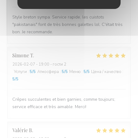
Style breton sympa. Service rapide, les cuistots
"pakistanais" font de très bonnes galettes lol. C'était très
bon. Je recommande.
Simone
T
2026-02-07
- 19:00 - гости 2
Услуги
:
5
/5
Атмосфера
:
5
/5
Меню
:
5
/5
Цена / качество
:
5
/5
Crêpes succulentes et bien garnies, comme toujours;
service efficace et très aimable. Merci!
Valérie
B