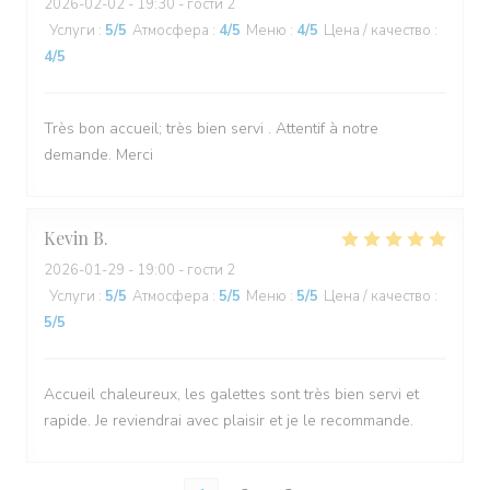
2026-02-02
- 19:30 - гости 2
Услуги
:
5
/5
Атмосфера
:
4
/5
Меню
:
4
/5
Цена / качество
:
4
/5
Très bon accueil; très bien servi . Attentif à notre
demande. Merci
Kevin
B
2026-01-29
- 19:00 - гости 2
Услуги
:
5
/5
Атмосфера
:
5
/5
Меню
:
5
/5
Цена / качество
:
5
/5
Accueil chaleureux, les galettes sont très bien servi et
rapide. Je reviendrai avec plaisir et je le recommande.