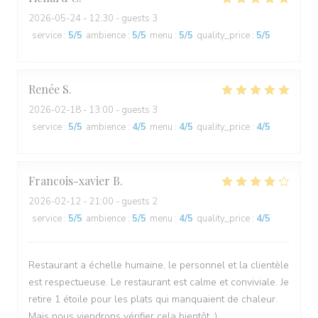
2026-05-24
- 12:30 - guests 3
service
:
5
/5
ambience
:
5
/5
menu
:
5
/5
quality_price
:
5
/5
Renée
S
2026-02-18
- 13:00 - guests 3
service
:
5
/5
ambience
:
4
/5
menu
:
4
/5
quality_price
:
4
/5
Francois-xavier
B
2026-02-12
- 21:00 - guests 2
service
:
5
/5
ambience
:
5
/5
menu
:
4
/5
quality_price
:
4
/5
Restaurant a échelle humaine, le personnel et la clientèle
est respectueuse. Le restaurant est calme et conviviale. Je
retire 1 étoile pour les plats qui manquaient de chaleur.
Mais nous viendrons vérifier cela bientôt :)