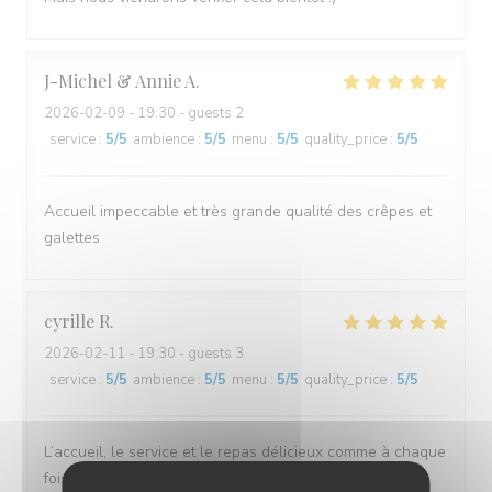
J-Michel & Annie
A
2026-02-09
- 19:30 - guests 2
service
:
5
/5
ambience
:
5
/5
menu
:
5
/5
quality_price
:
5
/5
Accueil impeccable et très grande qualité des crêpes et
galettes
cyrille
R
2026-02-11
- 19:30 - guests 3
service
:
5
/5
ambience
:
5
/5
menu
:
5
/5
quality_price
:
5
/5
L’accueil, le service et le repas délicieux comme à chaque
fois.