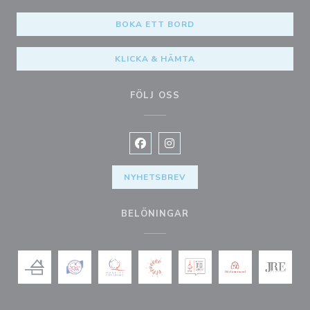
BOKA ETT BORD
KLICKA & HÄMTA
FÖLJ OSS
Facebook ((öppnas i ett nytt fönste
Instagram ((öppnas i ett nytt 
NYHETSBREV
BELÖNINGAR