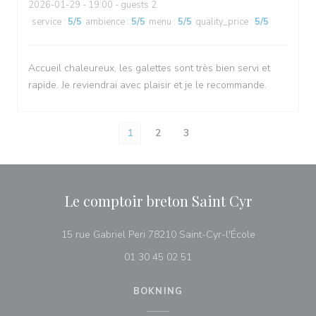
2026-01-29
- 19:00 - guests 2
service
:
5
/5
ambience
:
5
/5
menu
:
5
/5
quality_price
:
5
/5
Accueil chaleureux, les galettes sont très bien servi et
rapide. Je reviendrai avec plaisir et je le recommande.
1
2
3
Le comptoir breton Saint Cyr
((öppnas i ett 
15 rue Gabriel Peri 78210 Saint-Cyr-l'École
01 30 45 02 51
BOKNING