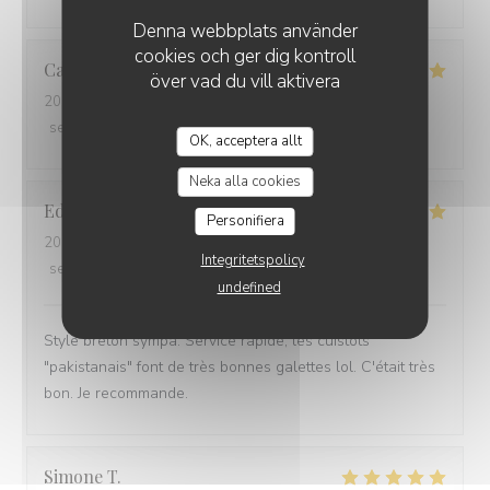
Denna webbplats använder
cookies och ger dig kontroll
Catherine
B
över vad du vill aktivera
2026-02-11
- 12:15 - guests 2
service
:
5
/5
ambience
:
5
/5
menu
:
5
/5
quality_price
:
5
/5
OK, acceptera allt
Neka alla cookies
Edwige
O
Personifiera
2026-02-07
- 19:00 - guests 2
Integritetspolicy
service
:
5
/5
ambience
:
5
/5
menu
:
5
/5
quality_price
:
5
/5
undefined
Style breton sympa. Service rapide, les cuistots
"pakistanais" font de très bonnes galettes lol. C'était très
bon. Je recommande.
Simone
T