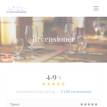
Cookie- hanteringspanel
Recensioner
4.9
/5
Genomsnittligt betyg —
2100 recensioner
Tjänst