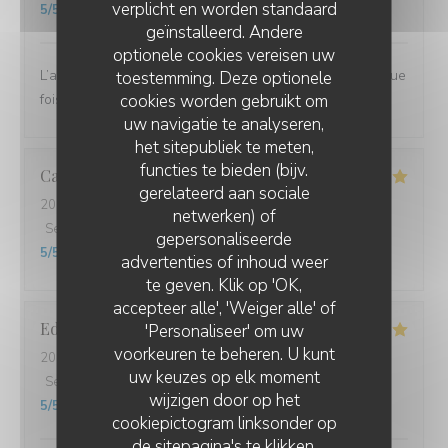
verplicht en worden standaard
5
/5
geïnstalleerd. Andere
optionele cookies vereisen uw
L’accueil, le service et le repas délicieux comme à chaque
toestemming. Deze optionele
cookies worden gebruikt om
fois.
uw navigatie te analyseren,
het sitepubliek te meten,
functies te bieden (bijv.
Catherine
B
gerelateerd aan sociale
2026-02-11
- 12:15 - Gasten 2
netwerken) of
Service
:
5
/5
Atmosfeer
:
5
/5
Keuken
:
5
/5
Kwaliteit / Prijs
:
gepersonaliseerde
5
/5
advertenties of inhoud weer
te geven. Klik op 'OK,
accepteer alle', 'Weiger alle' of
Edwige
O
'Personaliseer' om uw
voorkeuren te beheren. U kunt
2026-02-07
- 19:00 - Gasten 2
uw keuzes op elk moment
Service
:
5
/5
Atmosfeer
:
5
/5
Keuken
:
5
/5
Kwaliteit / Prijs
:
wijzigen door op het
5
/5
cookiepictogram linksonder op
de sitepagina's te klikken.