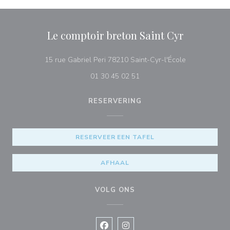
Le comptoir breton Saint Cyr
((opent in ee
15 rue Gabriel Peri 78210 Saint-Cyr-l'École
01 30 45 02 51
RESERVERING
RESERVEER EEN TAFEL
AFHAAL
VOLG ONS