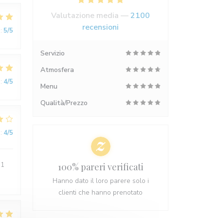
Valutazione media —
2100
recensioni
:
5
/5
Servizio
Atmosfera
:
4
/5
Menu
Qualità/Prezzo
:
4
/5
 1
100% pareri verificati
Hanno dato il loro parere solo i
clienti che hanno prenotato