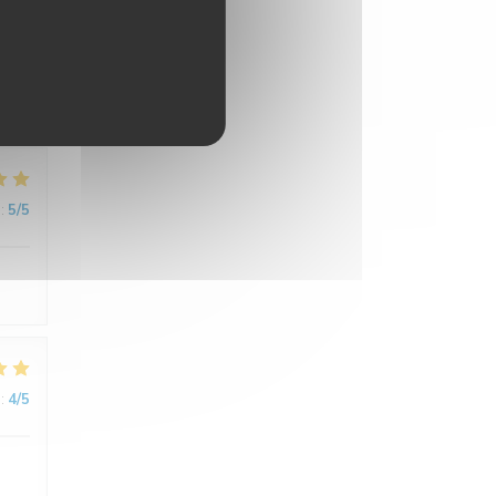
:
5
/5
de.
:
5
/5
:
4
/5