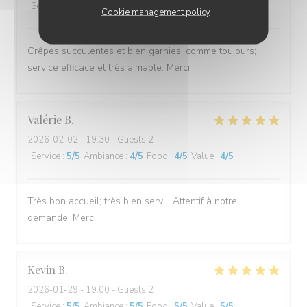
Service
:
5
/5
Ambiance
:
5
/5
Food
:
5
/5
Value
:
5
/5
Cookie management policy
Crêpes succulentes et bien garnies, comme toujours;
service efficace et très aimable. Merci!
Valérie
B
2026-02-02
- 19:30 - Guests 2
Service
:
5
/5
Ambiance
:
4
/5
Food
:
4
/5
Value
:
4
/5
Très bon accueil; très bien servi . Attentif à notre
demande. Merci
Kevin
B
2026-01-29
- 19:00 - Guests 2
Service
:
5
/5
Ambiance
:
5
/5
Food
:
5
/5
Value
:
5
/5