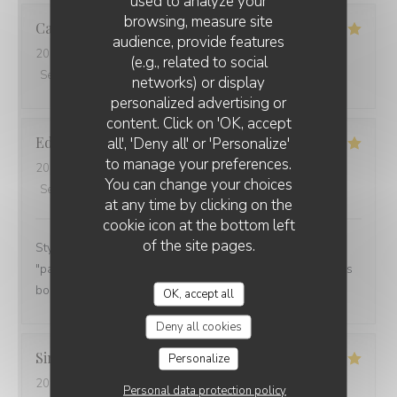
used to analyze your
browsing, measure site
Catherine
B
audience, provide features
2026-02-11
- 12:15 - Guests 2
(e.g., related to social
Service
:
5
/5
Ambiance
:
5
/5
Food
:
5
/5
Value
:
5
/5
networks) or display
personalized advertising or
content. Click on 'OK, accept
Edwige
O
all', 'Deny all' or 'Personalize'
to manage your preferences.
2026-02-07
- 19:00 - Guests 2
You can change your choices
Service
:
5
/5
Ambiance
:
5
/5
Food
:
5
/5
Value
:
5
/5
at any time by clicking on the
cookie icon at the bottom left
of the site pages.
Style breton sympa. Service rapide, les cuistots
"pakistanais" font de très bonnes galettes lol. C'était très
bon. Je recommande.
OK, accept all
Deny all cookies
Simone
T
Personalize
2026-02-07
- 19:00 - Guests 2
Personal data protection policy