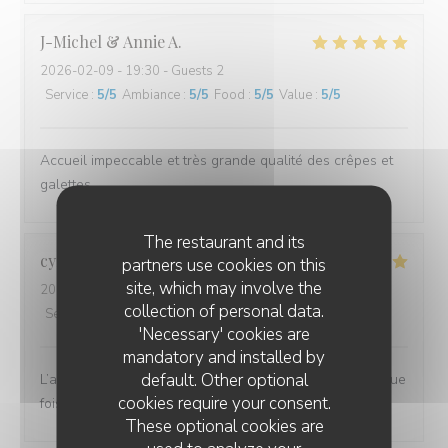
J-Michel & Annie
A
2026-02-09
- 19:30 - Guests 2
Service
:
5
/5
Ambiance
:
5
/5
Food
:
5
/5
Value
:
5
/5
Accueil impeccable et très grande qualité des crêpes et
galettes
The restaurant and its
cyrille
R
partners use cookies on this
site, which may involve the
2026-02-11
- 19:30 - Guests 3
collection of personal data.
Service
:
5
/5
Ambiance
:
5
/5
Food
:
5
/5
Value
:
5
/5
'Necessary' cookies are
mandatory and installed by
default. Other optional
L’accueil, le service et le repas délicieux comme à chaque
cookies require your consent.
fois.
These optional cookies are