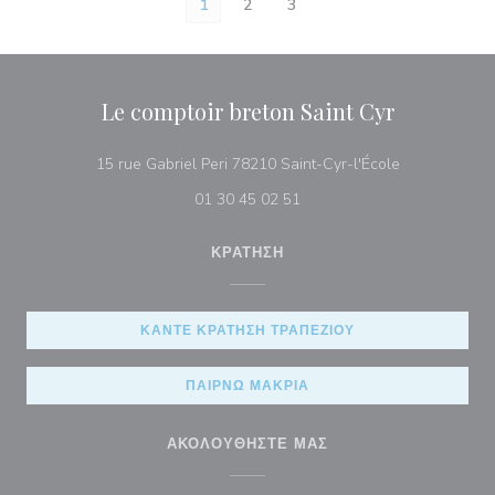
1
2
3
Le comptoir breton Saint Cyr
((ανοίγει σε 
15 rue Gabriel Peri 78210 Saint-Cyr-l'École
01 30 45 02 51
ΚΡΆΤΗΣΗ
ΚΆΝΤΕ ΚΡΆΤΗΣΗ ΤΡΑΠΕΖΙΟΎ
ΠΑΊΡΝΩ ΜΑΚΡΙΆ
ΑΚΟΛΟΥΘΉΣΤΕ ΜΑΣ