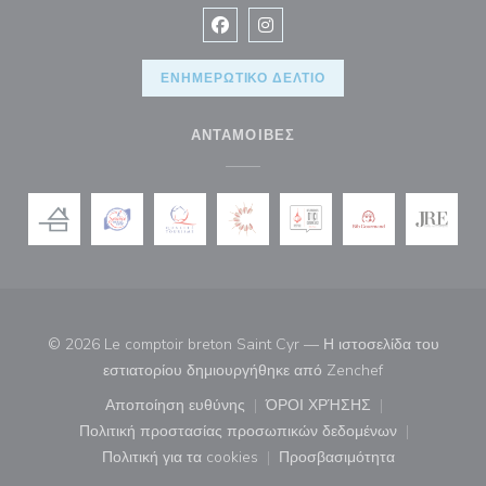
Facebook ((ανοίγει σε νέο παράθυρ
Instagram ((ανοίγει σε νέο π
ΕΝΗΜΕΡΩΤΙΚΌ ΔΕΛΤΊΟ
ΑΝΤΑΜΟΙΒΈΣ
© 2026 Le comptoir breton Saint Cyr — Η ιστοσελίδα του
((ανοίγει σε νέ
εστιατορίου δημιουργήθηκε από
Zenchef
Αποποίηση ευθύνης
ΌΡΟΙ ΧΡΉΣΗΣ
((ανοίγει σε νέο παράθυρο))
((ανοίγει σε νέο παράθ
Πολιτική προστασίας προσωπικών δεδομένων
((ανοίγει σε νέο παράθυρο))
Πολιτική για τα cookies
Προσβασιμότητα
((ανοίγει σε νέο παράθυρο))
((ανοίγει σε νέο παρά