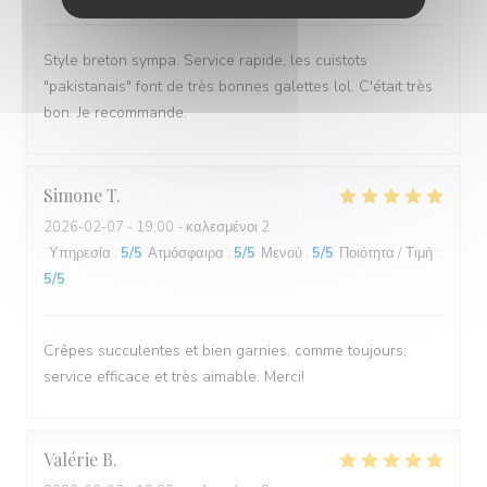
Style breton sympa. Service rapide, les cuistots
"pakistanais" font de très bonnes galettes lol. C'était très
bon. Je recommande.
Simone
T
2026-02-07
- 19:00 - καλεσμένοι 2
Υπηρεσία
:
5
/5
Ατμόσφαιρα
:
5
/5
Μενού
:
5
/5
Ποιότητα / Τιμή
:
5
/5
Crêpes succulentes et bien garnies, comme toujours;
service efficace et très aimable. Merci!
Valérie
B