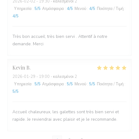
2026-02-02
- 19:30 - καλεσμένοι 2
Υπηρεσία
:
5
/5
Ατμόσφαιρα
:
4
/5
Μενού
:
4
/5
Ποιότητα / Τιμή
:
4
/5
Très bon accueil; très bien servi . Attentif à notre
demande. Merci
Kevin
B
2026-01-29
- 19:00 - καλεσμένοι 2
Υπηρεσία
:
5
/5
Ατμόσφαιρα
:
5
/5
Μενού
:
5
/5
Ποιότητα / Τιμή
:
5
/5
Accueil chaleureux, les galettes sont très bien servi et
rapide. Je reviendrai avec plaisir et je le recommande.