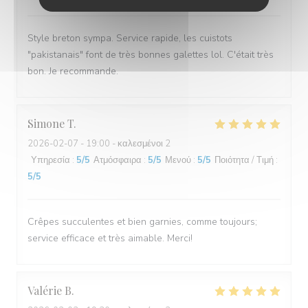
Style breton sympa. Service rapide, les cuistots
"pakistanais" font de très bonnes galettes lol. C'était très
bon. Je recommande.
Simone
T
2026-02-07
- 19:00 - καλεσμένοι 2
Υπηρεσία
:
5
/5
Ατμόσφαιρα
:
5
/5
Μενού
:
5
/5
Ποιότητα / Τιμή
:
5
/5
Crêpes succulentes et bien garnies, comme toujours;
service efficace et très aimable. Merci!
Valérie
B