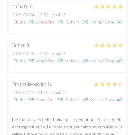
richard
C
2026-05-24
- 12:30 - Hosté 3
Služba
:
5
/5
Atmosféra
:
5
/5
Kuchyně
:
5
/5
Kvalita / Cena
:
5
/5
Renée
S
2026-02-18
- 13:00 - Hosté 3
Služba
:
5
/5
Atmosféra
:
4
/5
Kuchyně
:
4
/5
Kvalita / Cena
:
4
/5
Francois-xavier
B
2026-02-12
- 21:00 - Hosté 2
Služba
:
5
/5
Atmosféra
:
5
/5
Kuchyně
:
4
/5
Kvalita / Cena
:
4
/5
Restaurant a échelle humaine, le personnel et la clientèle
est respectueuse. Le restaurant est calme et conviviale. Je
retire 1 étoile pour les plats qui manquaient de chaleur.