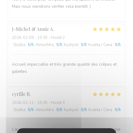
Mais nous viendrons vérifier cela bientôt :)
J-Michel & Annie
A
2026-02-09
- 19:30 - Hosté 2
Služba
:
5
/5
Atmosféra
:
5
/5
Kuchyně
:
5
/5
Kvalita / Cena
:
5
/5
Accueil impeccable et très grande qualité des crêpes et
galettes
cyrille
R
2026-02-11
- 19:30 - Hosté 3
Služba
:
5
/5
Atmosféra
:
5
/5
Kuchyně
:
5
/5
Kvalita / Cena
:
5
/5
L’accueil, le service et le repas délicieux comme à chaque