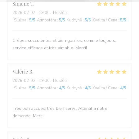
Simone
T
2026-02-07
- 19:00 - Hosté 2
Služba
:
5
/5
Atmosféra
:
5
/5
Kuchyně
:
5
/5
Kvalita / Cena
:
5
/5
Crêpes succulentes et bien garnies, comme toujours;
service efficace et très aimable. Merci!
Valérie
B
2026-02-02
- 19:30 - Hosté 2
Služba
:
5
/5
Atmosféra
:
4
/5
Kuchyně
:
4
/5
Kvalita / Cena
:
4
/5
Très bon accueil; très bien servi . Attentif à notre
demande. Merci