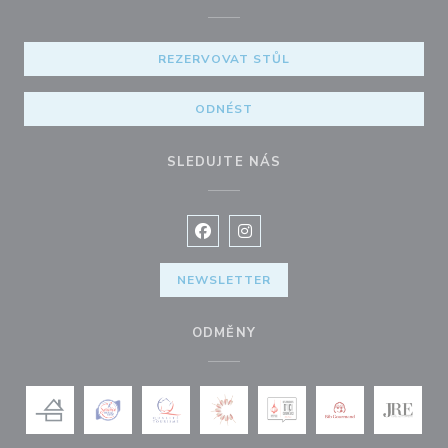
REZERVOVAT STŮL
ODNÉST
SLEDUJTE NÁS
Facebook ((otevře se v novém okně
Instagram ((otevře se v nové
NEWSLETTER
ODMĚNY