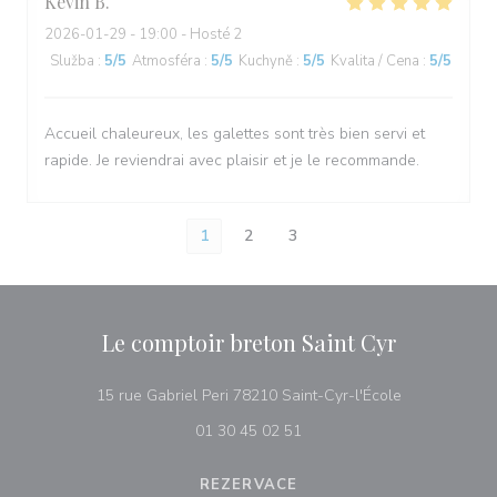
Kevin
B
2026-01-29
- 19:00 - Hosté 2
Služba
:
5
/5
Atmosféra
:
5
/5
Kuchyně
:
5
/5
Kvalita / Cena
:
5
/5
Accueil chaleureux, les galettes sont très bien servi et
rapide. Je reviendrai avec plaisir et je le recommande.
1
2
3
Le comptoir breton Saint Cyr
((otevře se v
15 rue Gabriel Peri 78210 Saint-Cyr-l'École
01 30 45 02 51
REZERVACE