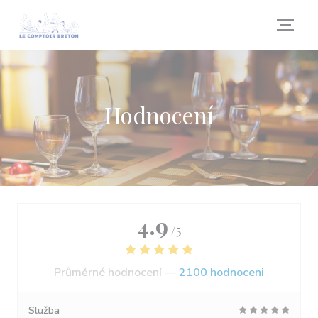
Panel pro správu cookies
Hodnocení
4.9
/5
Průměrné hodnocení —
2100 hodnoceni
Služba