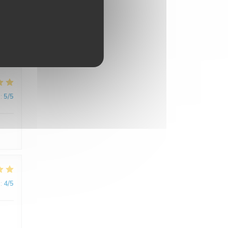
:
5
/5
de.
:
5
/5
:
4
/5