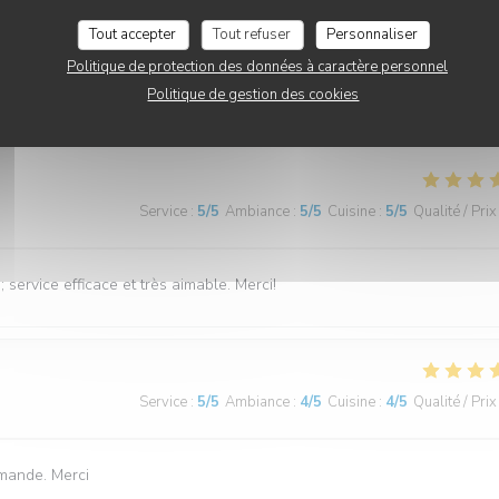
Service
:
5
/5
Ambiance
:
5
/5
Cuisine
:
5
/5
Qualité / Prix
Tout accepter
Tout refuser
Personnaliser
Politique de protection des données à caractère personnel
istanais" font de très bonnes galettes lol. C'était très bon. Je recomman
Politique de gestion des cookies
Service
:
5
/5
Ambiance
:
5
/5
Cuisine
:
5
/5
Qualité / Prix
service efficace et très aimable. Merci!
Service
:
5
/5
Ambiance
:
4
/5
Cuisine
:
4
/5
Qualité / Prix
demande. Merci