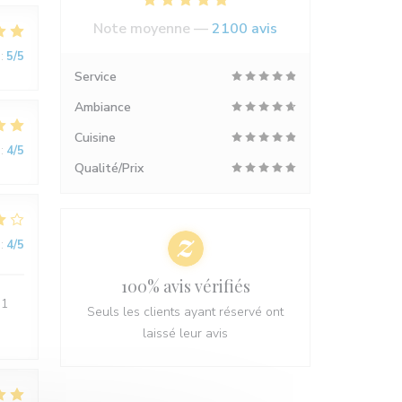
Note moyenne —
2100 avis
:
5
/5
Service
Ambiance
Cuisine
:
4
/5
Qualité/Prix
:
4
/5
100% avis vérifiés
 1
Seuls les clients ayant réservé ont
laissé leur avis