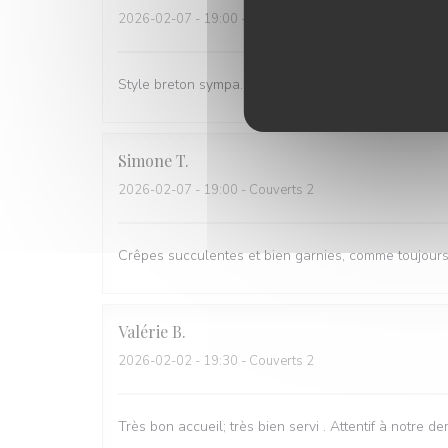
2026-02-07
- 19:00 - Couverts 2
Style breton sympa. Service rapide, les cuistots "pak
Simone
T
2026-02-07
- 19:00 - Couverts 2
Crêpes succulentes et bien garnies, comme toujours; 
Valérie
B
2026-02-02
- 19:30 - Couverts 2
Très bon accueil; très bien servi . Attentif à notre 