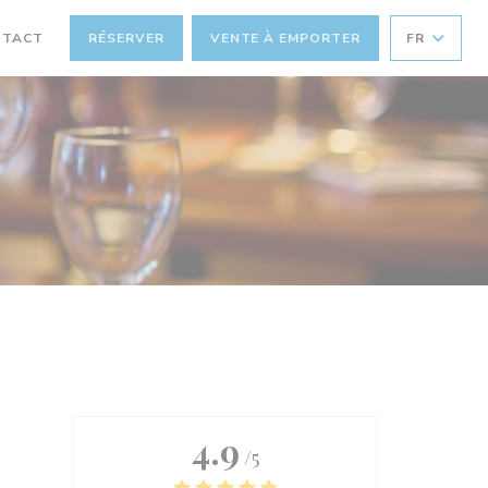
NTACT
RÉSERVER
VENTE À EMPORTER
FR
NOUVELLE FENÊTRE))
4.9
/5