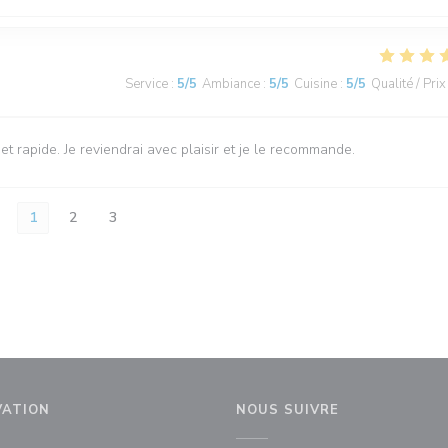
Service
:
5
/5
Ambiance
:
5
/5
Cuisine
:
5
/5
Qualité / Prix
 et rapide. Je reviendrai avec plaisir et je le recommande.
1
2
3
VATION
NOUS SUIVRE