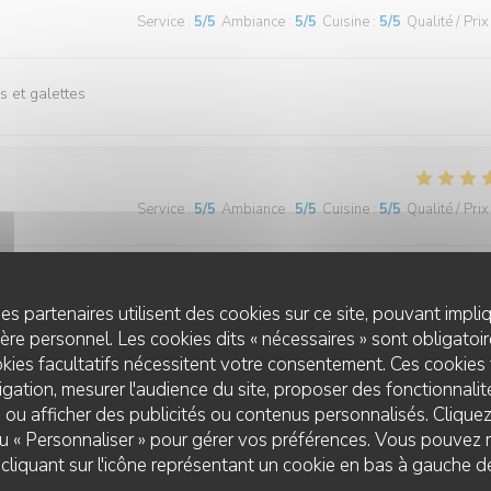
Service
:
5
/5
Ambiance
:
5
/5
Cuisine
:
5
/5
Qualité / Prix
s et galettes
Service
:
5
/5
Ambiance
:
5
/5
Cuisine
:
5
/5
Qualité / Prix
haque fois.
es partenaires utilisent des cookies sur ce site, pouvant impli
re personnel. Les cookies dits « nécessaires » sont obligatoire
kies facultatifs nécessitent votre consentement. Ces cookies 
gation, mesurer l'audience du site, proposer des fonctionnalité
Service
:
5
/5
Ambiance
:
5
/5
Cuisine
:
5
/5
Qualité / Prix
 ou afficher des publicités ou contenus personnalisés. Clique
 ou « Personnaliser » pour gérer vos préférences. Vous pouvez 
liquant sur l'icône représentant un cookie en bas à gauche d