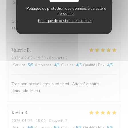
Service
:
5
/5
Ambiance
:
5
/5
Cuisine
:
5
/5
Qualité / Prix
:
5
/5
Politique de protection des données à caractère
personnel
Politique de gestion des cookies
Crêpes succulentes et bien garnies, comme toujours;
service efficace et très aimable. Merci!
Valérie
B
2026-02-02
- 19:30 - Couverts 2
Service
:
5
/5
Ambiance
:
4
/5
Cuisine
:
4
/5
Qualité / Prix
:
4
/5
Très bon accueil; très bien servi . Attentif à notre
demande. Merci
Kevin
B
2026-01-29
- 19:00 - Couverts 2
Service
:
5
/5
Ambiance
:
5
/5
Cuisine
:
5
/5
Qualité / Prix
:
5
/5