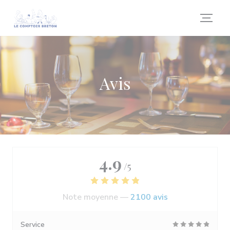
Personnalisation de vos choix en matière de cookies
Avis
4.9
/5
Note moyenne —
2100 avis
Service