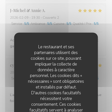
J-Michel & Annie
A
2026-02-09
- 19:30 - Couverts 2
Service
:
5
/5
Ambiance
:
5
/5
Cuisine
:
5
/5
Qualité / Prix
:
5
/5
Accueil impeccable et très grande qualité des crêpes et
galettes
Le restaurant et ses
partenaires utilisent des
cookies sur ce site, pouvant
impliquer la collecte de
cyrille
R
données à caractère
2026-02-11
- 19:30 - Couverts 3
personnel. Les cookies dits «
Service
:
5
/5
Ambiance
:
5
/5
Cuisine
:
5
/5
Qualité / Prix
:
5
/5
nécessaires » sont obligatoires
et installés par défaut.
D'autres cookies facultatifs
L’accueil, le service et le repas délicieux comme à chaque
nécessitent votre
fois.
consentement. Ces cookies
facultatifs servent à analyser