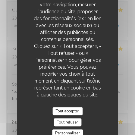
votre navigation, mesurer
Catherine
B
l'audience du site, proposer
des fonctionnalités (ex : en lien
2026-02-11
- 12:15 - Couverts 2
avec les réseaux sociaux) ou
Service
:
5
/5
Ambiance
:
5
/5
Cuisine
:
5
/5
Qualité / Prix
:
5
/5
afficher des publicités ou
contenus personnalisés.
Cliquez sur « Tout accepter », «
Edwige
O
Tout refuser » ou «
2026-02-07
- 19:00 - Couverts 2
Personnaliser » pour gérer vos
Service
:
5
/5
Ambiance
:
5
/5
Cuisine
:
5
/5
Qualité / Prix
:
5
/5
préférences. Vous pouvez
modifier vos choix à tout
moment en cliquant sur l'icône
Style breton sympa. Service rapide, les cuistots
représentant un cookie en bas
"pakistanais" font de très bonnes galettes lol. C'était très
à gauche des pages du site.
bon. Je recommande.
Tout accepter
Simone
T
Tout refuser
2026-02-07
- 19:00 - Couverts 2
Personnaliser