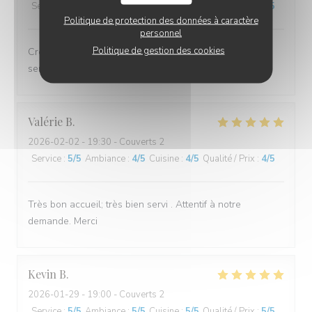
Service
:
5
/5
Ambiance
:
5
/5
Cuisine
:
5
/5
Qualité / Prix
:
5
/5
Politique de protection des données à caractère
personnel
Politique de gestion des cookies
Crêpes succulentes et bien garnies, comme toujours;
service efficace et très aimable. Merci!
Valérie
B
2026-02-02
- 19:30 - Couverts 2
Service
:
5
/5
Ambiance
:
4
/5
Cuisine
:
4
/5
Qualité / Prix
:
4
/5
Très bon accueil; très bien servi . Attentif à notre
demande. Merci
Kevin
B
2026-01-29
- 19:00 - Couverts 2
Service
:
5
/5
Ambiance
:
5
/5
Cuisine
:
5
/5
Qualité / Prix
:
5
/5