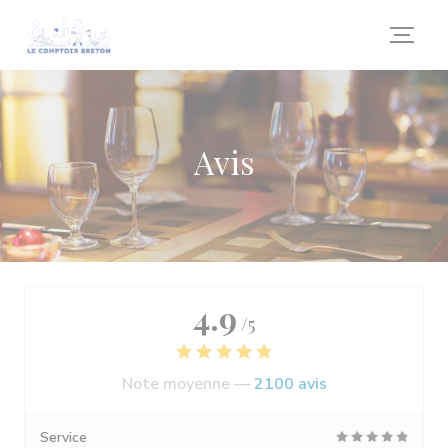
Personnalisation de vos choix en matière de cookies
Avis
4.9
/5
Note moyenne —
2100 avis
Service