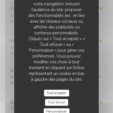
votre navigation, mesurer
Catherine
B
l'audience du site, proposer
des fonctionnalités (ex : en lien
2026-02-11
- 12:15 - Couverts 2
avec les réseaux sociaux) ou
Service
:
5
/5
Ambiance
:
5
/5
Cuisine
:
5
/5
Qualité / Prix
:
5
/5
afficher des publicités ou
contenus personnalisés.
Cliquez sur « Tout accepter », «
Edwige
O
Tout refuser » ou «
2026-02-07
- 19:00 - Couverts 2
Personnaliser » pour gérer vos
Service
:
5
/5
Ambiance
:
5
/5
Cuisine
:
5
/5
Qualité / Prix
:
5
/5
préférences. Vous pouvez
modifier vos choix à tout
moment en cliquant sur l'icône
Style breton sympa. Service rapide, les cuistots
représentant un cookie en bas
"pakistanais" font de très bonnes galettes lol. C'était très
à gauche des pages du site.
bon. Je recommande.
Tout accepter
Simone
T
Tout refuser
2026-02-07
- 19:00 - Couverts 2
Personnaliser