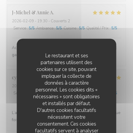
J-Michel & Annie
A
2026-02-09
- 19:30 - Couverts 2
Service
:
5
/5
Ambiance
:
5
/5
Cuisine
:
5
/5
Qualité / Prix
:
5
/5
Accueil impeccable et très grande qualité des crêpes et
galettes
Le restaurant et ses
partenaires utilisent des
cookies sur ce site, pouvant
impliquer la collecte de
cyrille
R
données à caractère
2026-02-11
- 19:30 - Couverts 3
personnel. Les cookies dits «
Service
:
5
/5
Ambiance
:
5
/5
Cuisine
:
5
/5
Qualité / Prix
:
5
/5
nécessaires » sont obligatoires
et installés par défaut.
D'autres cookies facultatifs
L’accueil, le service et le repas délicieux comme à chaque
nécessitent votre
fois.
consentement. Ces cookies
facultatifs servent à analyser