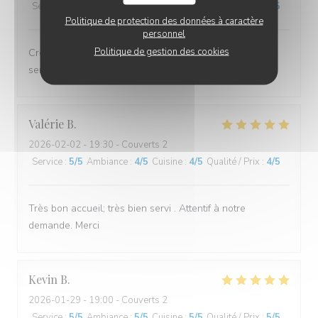
Service
:
5
/5
Ambiance
:
5
/5
Cuisine
:
5
/5
Qualité / Prix
:
5
/5
Politique de protection des données à caractère
personnel
Politique de gestion des cookies
Crêpes succulentes et bien garnies, comme toujours;
service efficace et très aimable. Merci!
Valérie
B
2026-02-02
- 19:30 - Couverts 2
Service
:
5
/5
Ambiance
:
4
/5
Cuisine
:
4
/5
Qualité / Prix
:
4
/5
Très bon accueil; très bien servi . Attentif à notre
demande. Merci
Kevin
B
2026-01-29
- 19:00 - Couverts 2
Service
:
5
/5
Ambiance
:
5
/5
Cuisine
:
5
/5
Qualité / Prix
:
5
/5