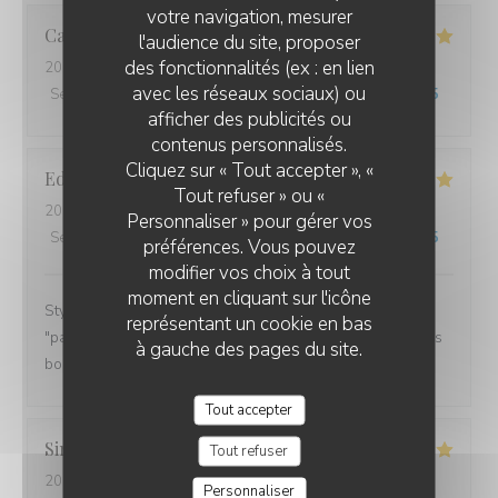
votre navigation, mesurer
Catherine
B
l'audience du site, proposer
des fonctionnalités (ex : en lien
2026-02-11
- 12:15 - Couverts 2
avec les réseaux sociaux) ou
Service
:
5
/5
Ambiance
:
5
/5
Cuisine
:
5
/5
Qualité / Prix
:
5
/5
afficher des publicités ou
contenus personnalisés.
Cliquez sur « Tout accepter », «
Edwige
O
Tout refuser » ou «
2026-02-07
- 19:00 - Couverts 2
Personnaliser » pour gérer vos
Service
:
5
/5
Ambiance
:
5
/5
Cuisine
:
5
/5
Qualité / Prix
:
5
/5
préférences. Vous pouvez
modifier vos choix à tout
moment en cliquant sur l'icône
Style breton sympa. Service rapide, les cuistots
représentant un cookie en bas
"pakistanais" font de très bonnes galettes lol. C'était très
à gauche des pages du site.
bon. Je recommande.
Tout accepter
Simone
T
Tout refuser
2026-02-07
- 19:00 - Couverts 2
Personnaliser