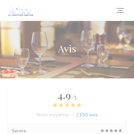
Personnalisation de vos choix en matière de cookies
Avis
4.9
/5
Note moyenne —
2100 avis
Service