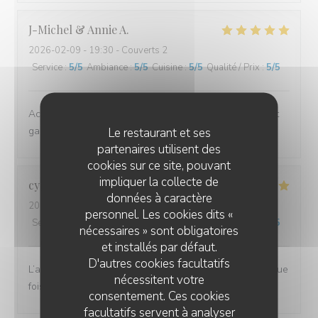
J-Michel & Annie
A
2026-02-09
- 19:30 - Couverts 2
Service
:
5
/5
Ambiance
:
5
/5
Cuisine
:
5
/5
Qualité / Prix
:
5
/5
Accueil impeccable et très grande qualité des crêpes et
galettes
Le restaurant et ses
partenaires utilisent des
cookies sur ce site, pouvant
impliquer la collecte de
cyrille
R
données à caractère
2026-02-11
- 19:30 - Couverts 3
personnel. Les cookies dits «
Service
:
5
/5
Ambiance
:
5
/5
Cuisine
:
5
/5
Qualité / Prix
:
5
/5
nécessaires » sont obligatoires
et installés par défaut.
D'autres cookies facultatifs
L’accueil, le service et le repas délicieux comme à chaque
nécessitent votre
fois.
consentement. Ces cookies
facultatifs servent à analyser