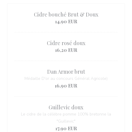
Cidre bouché Brut & Doux
14,90 EUR
Cidre rosé doux
16,20 EUR
Dan Armor brut
Médaille D'or au concours Général Agricole)
16,90 EUR
Guillevic doux
Le cidre de la célèbre pomme 100% bretonne la
"Guillevic"
17,90 EUR