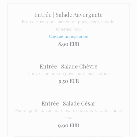
Entrée | Salade Auvergnate
Bleu d'Auvergne, jambon de pays, poire, salade,
tomates, noix
Список аллергенов
8,90 EUR
Entrée | Salade Chèvre
Chèvre, jambon de pays, noix, miel, salade
9,50 EUR
Entrée | Salade César
Poulet grillé, bacon, parmesan, croûtons, salade, sauce
césar
9,90 EUR