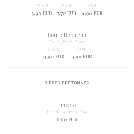
12,5 cl
25 cl
50 cl
3,90 EUR
7,70 EUR
11,90 EUR
Bouteille de vin
Rouge, Rosé, Blanc
37.5 cl
75 cl
13,90 EUR
23,90 EUR
BIÈRES BRETONNES
Lancelot
Blonde pur malt (6%)
6,90 EUR