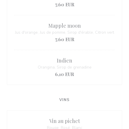
7,60 EUR
Mapple moon
Jus d'orange, Jus de pomme, Sirop d'érable, Citron vert
7,60 EUR
Indien
Orangina, Sirop de grenadine
6,10 EUR
VINS
Vin au pichet
Rouge, Rosé, Blanc