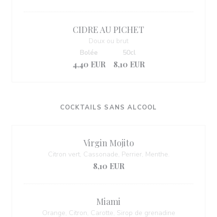
CIDRE AU PICHET
Doux ou brut
Bolée
50cl
4,40 EUR
8,10 EUR
COCKTAILS SANS ALCOOL
Virgin Mojito
Citron vert, Cassonade, Perrier, Menthe.
8,10 EUR
Miami
Orange, Citron, Carotte, Sirop de grenadine