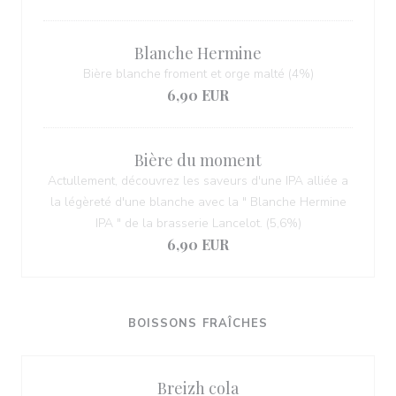
Blanche Hermine
Bière blanche froment et orge malté (4%)
6,90 EUR
Bière du moment
Actullement, découvrez les saveurs d'une IPA alliée a
la légèreté d'une blanche avec la " Blanche Hermine
IPA " de la brasserie Lancelot. (5,6%)
6,90 EUR
BOISSONS FRAÎCHES
Breizh cola