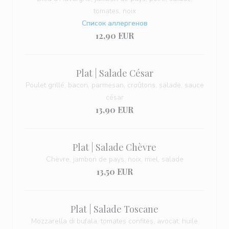
tomates, noix
Список аллергенов
12,90 EUR
Plat | Salade César
Poulet grillé, bacon, parmesan, croûtons, salade, sauce
césar
13,90 EUR
Plat | Salade Chèvre
Chèvre, jambon de pays, noix, miel, salade
13,50 EUR
Plat | Salade Toscane
Mozzarella di bufala, tomates confites, avocat, huile