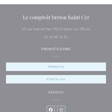
Le comptoir breton Saint Cyr
((apre una nuo
15 rue Gabriel Peri 78210 Saint-Cyr-l'École
01 30 45 02 51
PRENOTAZIONE
PRENOTA
PORTA VIA
SEGUICI