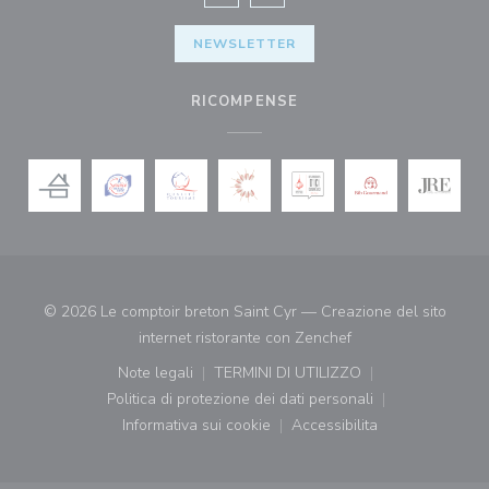
Facebook ((apre una nuova finestra)
Instagram ((apre una nuova fi
NEWSLETTER
RICOMPENSE
© 2026 Le comptoir breton Saint Cyr — Creazione del sito
((apre una nuova fin
internet ristorante con
Zenchef
Note legali
TERMINI DI UTILIZZO
((apre una nuova finestra))
((apre una nuova finestra))
Politica di protezione dei dati personali
((apre una nuova finestra))
Informativa sui cookie
Accessibilita
((apre una nuova finestra))
((apre una nuova finest