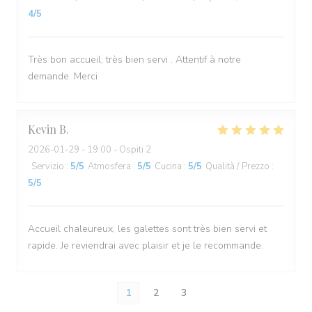
4
/5
Très bon accueil; très bien servi . Attentif à notre
demande. Merci
Kevin
B
2026-01-29
- 19:00 - Ospiti 2
Servizio
:
5
/5
Atmosfera
:
5
/5
Cucina
:
5
/5
Qualità / Prezzo
:
5
/5
Accueil chaleureux, les galettes sont très bien servi et
rapide. Je reviendrai avec plaisir et je le recommande.
1
2
3