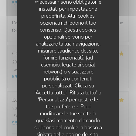
«necessari» sono obbligatori e
5
/5
installati per impostazione
predefinita. Altri cookies
opzionali richiedono il tuo
L’accueil, le service et le repas délicieux comme à chaque
consenso. Questi cookies
fois.
opzionali servono per
analizzare la tua navigazione,
misurare l'audience del sito,
Catherine
B
fornire funzionalità (ad
2026-02-11
- 12:15 - Ospiti 2
esempio, legate ai social
Servizio
:
5
/5
Atmosfera
:
5
/5
Cucina
:
5
/5
Qualità / Prezzo
:
network) o visualizzare
5
/5
pubblicità o contenuti
personalizzati. Clicca su
'Accetta tutto', 'Rifiuta tutto' o
'Personalizza' per gestire le
Edwige
O
tue preferenze. Puoi
2026-02-07
- 19:00 - Ospiti 2
modificare le tue scelte in
Servizio
:
5
/5
Atmosfera
:
5
/5
Cucina
:
5
/5
Qualità / Prezzo
:
qualsiasi momento cliccando
5
/5
sull'icona del cookie in basso a
sinistra delle pagine del sito.