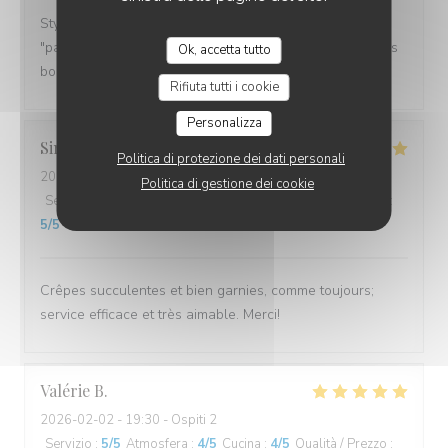
Style breton sympa. Service rapide, les cuistots
"pakistanais" font de très bonnes galettes lol. C'était très
Ok, accetta tutto
bon. Je recommande.
Rifiuta tutti i cookie
Personalizza
Simone
T
Politica di protezione dei dati personali
2026-02-07
- 19:00 - Ospiti 2
Politica di gestione dei cookie
Servizio
:
5
/5
Atmosfera
:
5
/5
Cucina
:
5
/5
Qualità / Prezzo
:
5
/5
Crêpes succulentes et bien garnies, comme toujours;
service efficace et très aimable. Merci!
Valérie
B
2026-02-02
- 19:30 - Ospiti 2
Servizio
:
5
/5
Atmosfera
:
4
/5
Cucina
:
4
/5
Qualità / Prezzo
: