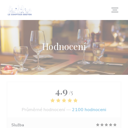
Panel pro správu cookies
Hodnocení
4.9
/5
Průměrné hodnocení —
2100 hodnoceni
Služba