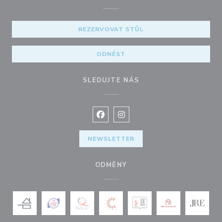
REZERVOVAT STŮL
ODNÉST
SLEDUJTE NÁS
Facebook ((otevře se v novém okně
Instagram ((otevře se v nové
NEWSLETTER
ODMĚNY