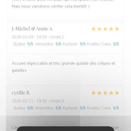
Mais nous viendrons vérifier cela bientôt :)
J-Michel & Annie
A
2026-02-09
- 19:30 - Hosté 2
Služba
:
5
/5
Atmosféra
:
5
/5
Kuchyně
:
5
/5
Kvalita / Cena
:
5
/5
Accueil impeccable et très grande qualité des crêpes et
galettes
cyrille
R
2026-02-11
- 19:30 - Hosté 3
Služba
:
5
/5
Atmosféra
:
5
/5
Kuchyně
:
5
/5
Kvalita / Cena
:
5
/5
L’accueil, le service et le repas délicieux comme à chaque