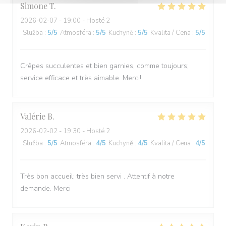
Simone
T
2026-02-07
- 19:00 - Hosté 2
Služba
:
5
/5
Atmosféra
:
5
/5
Kuchyně
:
5
/5
Kvalita / Cena
:
5
/5
Crêpes succulentes et bien garnies, comme toujours;
service efficace et très aimable. Merci!
Valérie
B
2026-02-02
- 19:30 - Hosté 2
Služba
:
5
/5
Atmosféra
:
4
/5
Kuchyně
:
4
/5
Kvalita / Cena
:
4
/5
Très bon accueil; très bien servi . Attentif à notre
demande. Merci