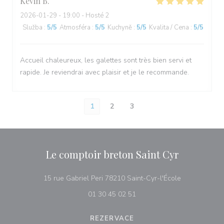
Kevin
B
2026-01-29
- 19:00 - Hosté 2
Služba
:
5
/5
Atmosféra
:
5
/5
Kuchyně
:
5
/5
Kvalita / Cena
:
5
/5
Accueil chaleureux, les galettes sont très bien servi et
rapide. Je reviendrai avec plaisir et je le recommande.
1
2
3
Le comptoir breton Saint Cyr
((otevře se v
15 rue Gabriel Peri 78210 Saint-Cyr-l'École
01 30 45 02 51
REZERVACE