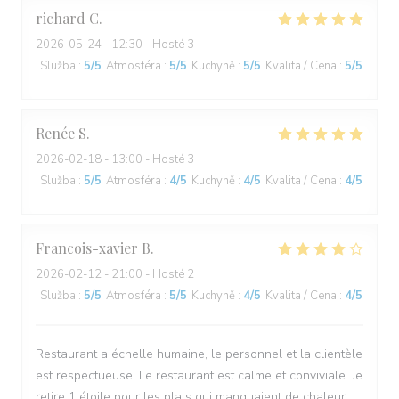
richard
C
2026-05-24
- 12:30 - Hosté 3
Služba
:
5
/5
Atmosféra
:
5
/5
Kuchyně
:
5
/5
Kvalita / Cena
:
5
/5
Renée
S
2026-02-18
- 13:00 - Hosté 3
Služba
:
5
/5
Atmosféra
:
4
/5
Kuchyně
:
4
/5
Kvalita / Cena
:
4
/5
Francois-xavier
B
2026-02-12
- 21:00 - Hosté 2
Služba
:
5
/5
Atmosféra
:
5
/5
Kuchyně
:
4
/5
Kvalita / Cena
:
4
/5
Restaurant a échelle humaine, le personnel et la clientèle
est respectueuse. Le restaurant est calme et conviviale. Je
retire 1 étoile pour les plats qui manquaient de chaleur.